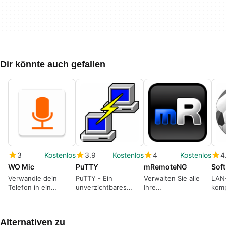
Dir könnte auch gefallen
3
Kostenlos
3.9
Kostenlos
4
Kostenlos
4
WO Mic
PuTTY
mRemoteNG
Verwandle dein
PuTTY - Ein
Verwalten Sie alle
LAN
Telefon in ein
unverzichtbares
Ihre
komp
Mikrofon
Werkzeug für
Fernverbindungen
und 
Entwickler
auf einmal mit
mRemoteNG
Alternativen zu