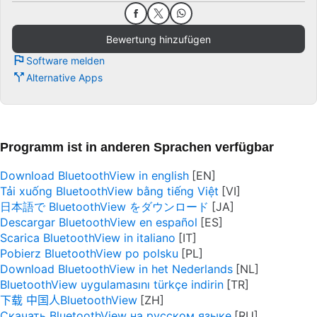
Bewertung hinzufügen
Software melden
Alternative Apps
Programm ist in anderen Sprachen verfügbar
Download BluetoothView in english
Tải xuống BluetoothView bằng tiếng Việt
日本語で BluetoothView をダウンロード
Descargar BluetoothView en español
Scarica BluetoothView in italiano
Pobierz BluetoothView po polsku
Download BluetoothView in het Nederlands
BluetoothView uygulamasını türkçe indirin
下载 中国人BluetoothView
Скачать BluetoothView на русском языке