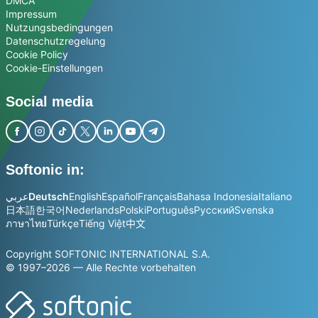
DMCA
Impressum
Nutzungsbedingungen
Datenschutzregelung
Cookie Policy
Cookie-Einstellungen
Social media
Softonic in:
عربي
Deutsch
English
Español
Français
Bahasa Indonesia
Italiano
日本語
한국어
Nederlands
Polski
Português
Русский
Svenska
ภาษาไทย
Türkçe
Tiếng Việt
中文
Copyright SOFTONIC INTERNATIONAL S.A.
© 1997–2026 — Alle Rechte vorbehalten