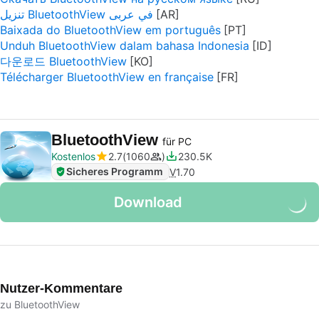
تنزيل BluetoothView في عربى
Baixada do BluetoothView em português
Unduh BluetoothView dalam bahasa Indonesia
다운로드 BluetoothView
Télécharger BluetoothView en française
BluetoothView
für PC
Kostenlos
2.7
1060
230.5K
Sicheres Programm
V
1.70
Download
Nutzer-Kommentare
zu BluetoothView